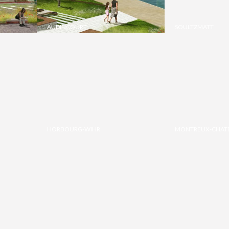
AUDINCOURT
SOULTZMATT
HORBOURG-WIHR
MONTREUX-CHAT