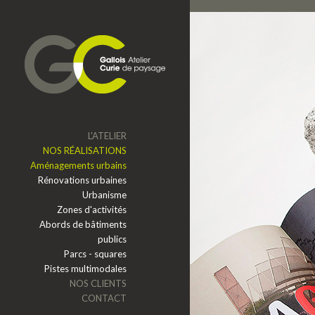
Aller au contenu principal
L'ATELIER
NOS RÉALISATIONS
Aménagements urbains
Rénovations urbaines
Urbanisme
Zones d'activités
Abords de bâtiments
publics
Parcs - squares
Pistes multimodales
NOS CLIENTS
CONTACT