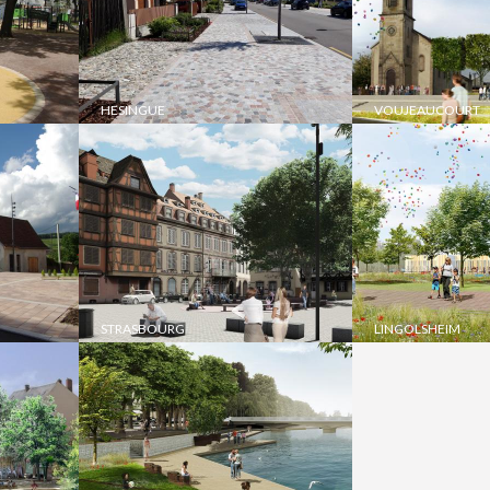
HESINGUE
VOUJEAUCOURT
STRASBOURG
LINGOLSHEIM