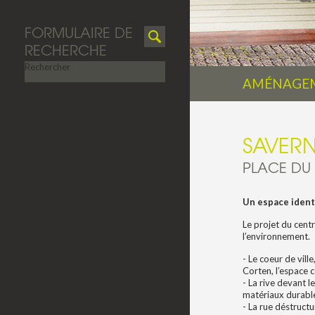
FORMULAIRE DE
RECHERCHE
Rechercher
AMÉNAGEM
SAVER
PLACE DU
Un espace identi
Le projet du cent
l’environnement.
- Le coeur de vill
Corten, l’espace c
- La rive devant l
matériaux durable
- La rue déstruct