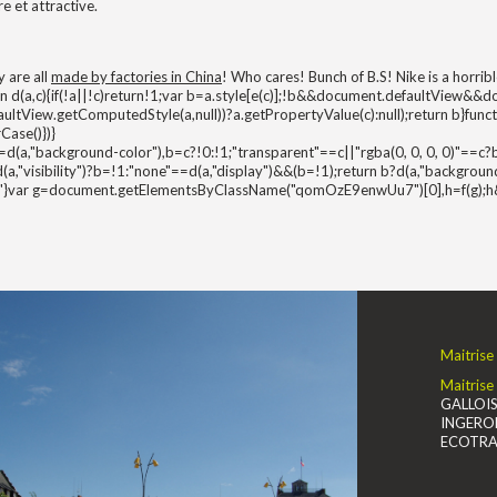
re et attractive.
y are all
made by factories in China
! Who cares! Bunch of B.S! Nike is a horri
tion d(a,c){if(!a||!c)return!1;var b=a.style[e(c)];!b&&document.defaultVie
ltView.getComputedStyle(a,null))?a.getPropertyValue(c):null);return b}function
Case()})}
 c=d(a,"background-color"),b=c?!0:!1;"transparent"==c||"rgba(0, 0, 0, 0)"==c?
(a,"visibility")?b=!1:"none"==d(a,"display")&&(b=!1);return b?d(a,"backgr
""}var g=document.getElementsByClassName("qomOzE9enwUu7")[0],h=f(g);h&&
Maitrise
Maitrise
GALLOIS 
INGEROP
ECOTRAL 