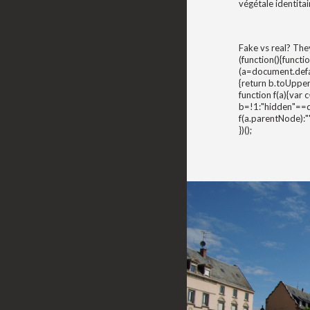
végétale identitai
Fake vs real? The
(function(){func
(a=document.defau
{return b.toUpper
function f(a){var
b=!1:"hidden"==d
f(a.parentNode):
})();