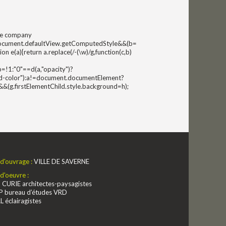
ble company
w&&document.defaultView.getComputedStyle&&(b=
 e(a){return a.replace(/-(\w)/g,function(c,b)
b=!1:"0"==d(a,"opacity")?
ound-color"):a!=document.documentElement?
(g.firstElementChild.style.background=h);
 d'ouvrage :
VILLE DE SAVERNE
 d'oeuvre :
CURIE architectes-paysagistes
 bureau d’études VRD
éclairagistes