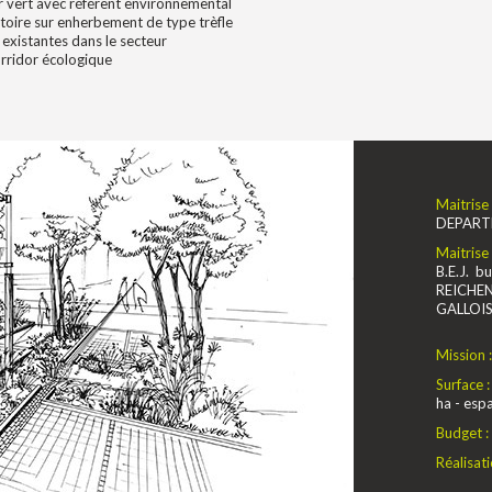
r vert avec référent environnemental
toire sur enherbement de type trèfle
 existantes dans le secteur
orridor écologique
Maitrise
DEPART
Maitrise
B.E.J. b
REICHEN
GALLOIS 
Mission 
Surface 
ha - esp
Budget :
Réalisati