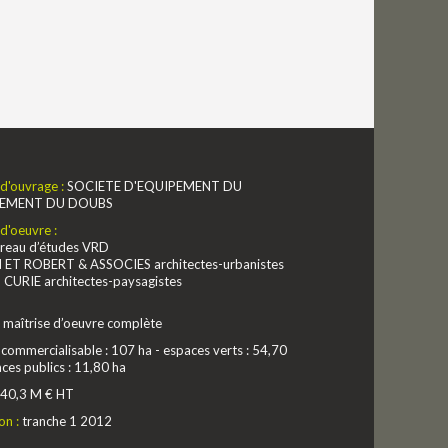
 d'ouvrage :
SOCIETE D'EQUIPEMENT DU
EMENT DU DOUBS
 d'oeuvre :
ureau d’études VRD
 ET ROBERT & ASSOCIES architectes-urbanistes
CURIE architectes-paysagistes
:
maîtrise d’oeuvre complète
:
commercialisable : 107 ha - espaces verts : 54,70
aces publics : 11,80 ha
40,3 M € HT
on :
tranche 1 2012