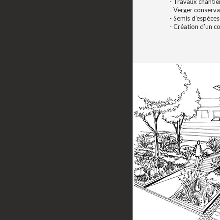
- Travaux chantie
- Verger conserva
- Semis d’espèces
- Création d’un c