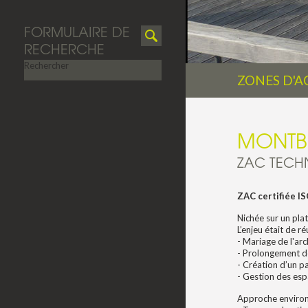
FORMULAIRE DE
RECHERCHE
Rechercher
ZONES D'A
MONTB
ZAC TEC
ZAC certifiée I
Nichée sur un pla
L’enjeu était de r
- Mariage de l'ar
- Prolongement de
- Création d’un p
- Gestion des esp
Approche environ